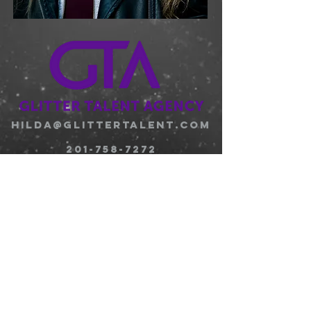
hilda@glittertalent.com
201-758-7272
DreamMakertalent@aol.com
516-676-2197